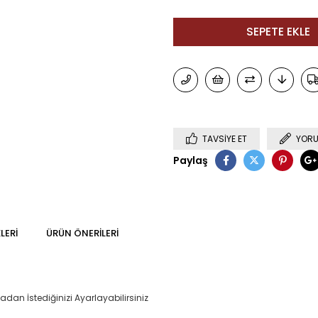
TAVSIYE ET
YORU
Paylaş
LERI
ÜRÜN ÖNERILERI
an İstediğinizi Ayarlayabilirsiniz