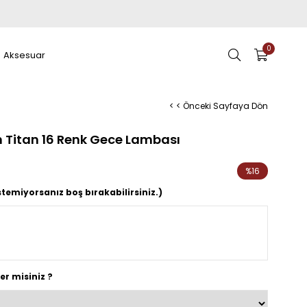
0
Aksesuar
< < Önceki Sayfaya Dön
n Titan 16 Renk Gece Lambası
%
16
İndirim
stemiyorsanız boş bırakabilirsiniz.)
ter misiniz ?