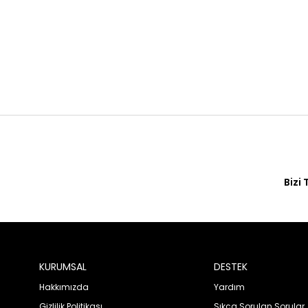
Bizi 
KURUMSAL
DESTEK
Hakkımızda
Yardım
Gizlilik Politikası
Sıkça Sorulan Sorular