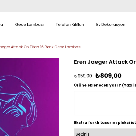
fa
Gece Lambası
Telefon Kılıfları
Ev Dekorasyon
Jaeger Attack On Titan 16 Renk Gece Lambası
Eren Jaeger Attack O
₺809,00
₺959,00
Ürüne eklenecek yazı ? (Yazı i
Ekstra farklı tasarım pleksi is