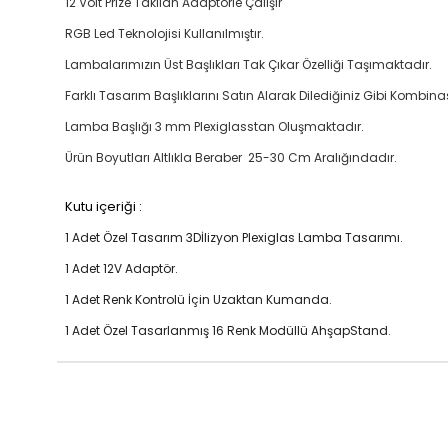
12 Volt Prize Takılan Adaptörle Çalışır
RGB Led Teknolojisi Kullanılmıştır.
Lambalarımızın Üst Başlıkları Tak Çıkar Özelliği Taşımaktad
Farklı Tasarım Başlıklarını Satın Alarak Dilediğiniz Gibi Kombi
Lamba Başlığı 3 mm Plexiglasstan Oluşmaktadır.
Ürün Boyutları Altlıkla Beraber 25-30 Cm Aralığındadır.
Kutu içeriği :
1 Adet Özel Tasarım 3Dİlizyon Plexiglas Lamba Tasarımı.
1 Adet 12V Adaptör.
1 Adet Renk Kontrolü İçin Uzaktan Kumanda.
1 Adet Özel Tasarlanmış 16 Renk Modüllü AhşapStand.