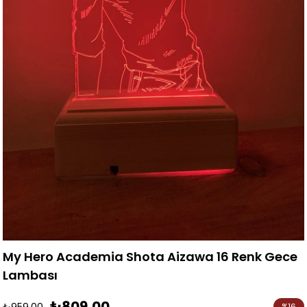
My Hero Academia Shota Aizawa 16 Renk Gece
Lambası
₺809,00
₺959,00
%
16