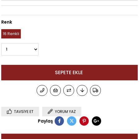
Renk
16 Renkli
TAVSIYE ET
YORUM YAZ
Paylaş