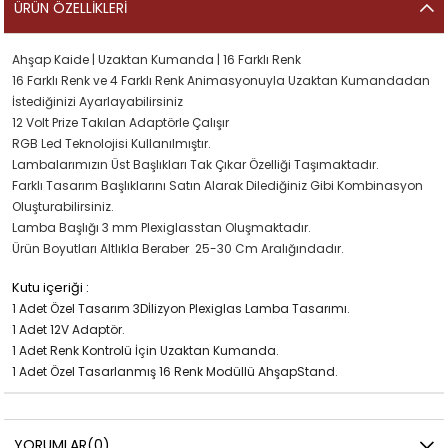
ÜRÜN ÖZELLIKLERI
Ahşap Kaide | Uzaktan Kumanda | 16 Farklı Renk
16 Farklı Renk ve 4 Farklı Renk Animasyonuyla Uzaktan Kumandadan
İstediğinizi Ayarlayabilirsiniz
12 Volt Prize Takılan Adaptörle Çalışır
RGB Led Teknolojisi Kullanılmıştır.
Lambalarımızın Üst Başlıkları Tak Çıkar Özelliği Taşımaktadır.
Farklı Tasarım Başlıklarını Satın Alarak Dilediğiniz Gibi Kombinasyon
Oluşturabilirsiniz.
Lamba Başlığı 3 mm Plexiglasstan Oluşmaktadır.
Ürün Boyutları Altlıkla Beraber 25-30 Cm Aralığındadır.
Kutu içeriği :
1 Adet Özel Tasarım 3Dİlizyon Plexiglas Lamba Tasarımı.
1 Adet 12V Adaptör.
1 Adet Renk Kontrolü İçin Uzaktan Kumanda.
1 Adet Özel Tasarlanmış 16 Renk Modüllü AhşapStand.
YORUMLAR
(0)