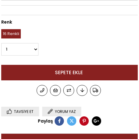
Renk
16 Renkli
TAVSIYE ET
YORUM YAZ
Paylaş