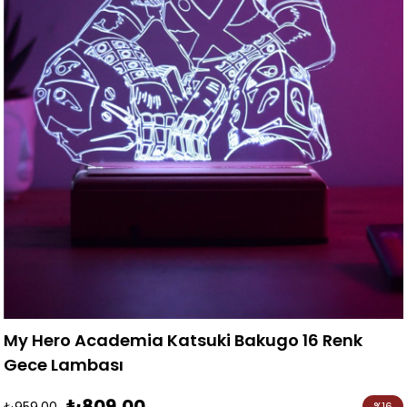
My Hero Academia Katsuki Bakugo 16 Renk
Gece Lambası
₺809,00
₺959,00
%
16