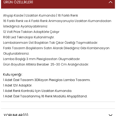
ÜRÜN ÖZELLIKLERI
Ahşap Kaide | Uzaktan Kumanda | 16 Farklı Renk
16 Farklı Renk ve 4 Farklı Renk Animasyonuyla Uzaktan Kumandadan
İstediğinizi Ayarlayabilirsiniz
12 Volt Prize Takılan Adaptörle Çalışır
RGB Led Teknolojisi Kullanılmıştır.
Lambalarımızın Üst Başlıkları Tak Çıkar Özelliği Taşımaktadır.
Farklı Tasarım Başlıklarını Satın Alarak Dilediğiniz Gibi Kombinasyon
Oluşturabilirsiniz.
Lamba Başlığı 3 mm Plexiglasstan Oluşmaktadır.
Ürün Boyutları Altlıkla Beraber 25-30 Cm Aralığındadır.
Kutu içeriği :
1 Adet Özel Tasarım 3Dİlizyon Plexiglas Lamba Tasarımı.
1 Adet 12V Adaptör.
1 Adet Renk Kontrolü İçin Uzaktan Kumanda.
1 Adet Özel Tasarlanmış 16 Renk Modüllü AhşapStand.
YORUMLAR
(0)