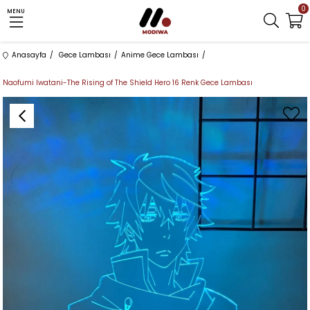
0
MENU
Anasayfa
Gece Lambası
Anime Gece Lambası
Naofumi Iwatani-The Rising of The Shield Hero 16 Renk Gece Lambası