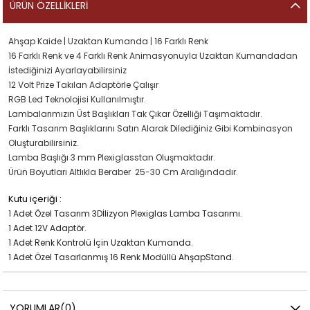
ÜRÜN ÖZELLIKLERI
Ahşap Kaide | Uzaktan Kumanda | 16 Farklı Renk
16 Farklı Renk ve 4 Farklı Renk Animasyonuyla Uzaktan Kumandadan
İstediğinizi Ayarlayabilirsiniz
12 Volt Prize Takılan Adaptörle Çalışır
RGB Led Teknolojisi Kullanılmıştır.
Lambalarımızın Üst Başlıkları Tak Çıkar Özelliği Taşımaktadır.
Farklı Tasarım Başlıklarını Satın Alarak Dilediğiniz Gibi Kombinasyon
Oluşturabilirsiniz.
Lamba Başlığı 3 mm Plexiglasstan Oluşmaktadır.
Ürün Boyutları Altlıkla Beraber 25-30 Cm Aralığındadır.
Kutu içeriği :
1 Adet Özel Tasarım 3Dİlizyon Plexiglas Lamba Tasarımı.
1 Adet 12V Adaptör.
1 Adet Renk Kontrolü İçin Uzaktan Kumanda.
1 Adet Özel Tasarlanmış 16 Renk Modüllü AhşapStand.
YORUMLAR
(0)