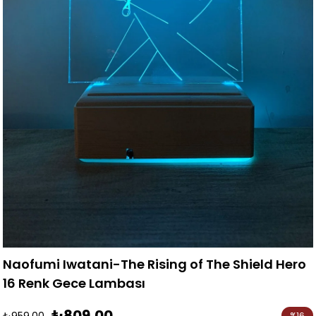
Naofumi Iwatani-The Rising of The Shield Hero
16 Renk Gece Lambası
₺809,00
₺959,00
%
16