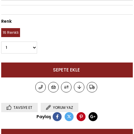
Renk
16 Renkli
TAVSIYE ET
YORUM YAZ
Paylaş