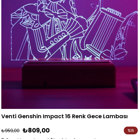
Venti Genshin Impact 16 Renk Gece Lambası
₺809,00
₺959,00
%
16
İndirim