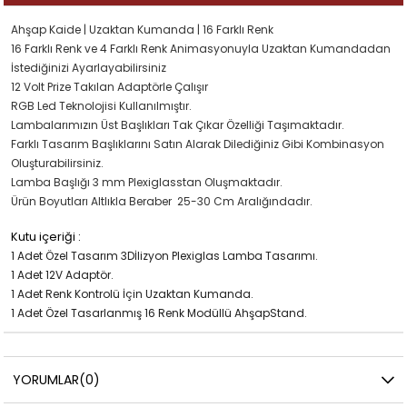
Ahşap Kaide | Uzaktan Kumanda | 16 Farklı Renk
16 Farklı Renk ve 4 Farklı Renk Animasyonuyla Uzaktan Kumandadan
İstediğinizi Ayarlayabilirsiniz
12 Volt Prize Takılan Adaptörle Çalışır
RGB Led Teknolojisi Kullanılmıştır.
Lambalarımızın Üst Başlıkları Tak Çıkar Özelliği Taşımaktadır.
Farklı Tasarım Başlıklarını Satın Alarak Dilediğiniz Gibi Kombinasyon
Oluşturabilirsiniz.
Lamba Başlığı 3 mm Plexiglasstan Oluşmaktadır.
Ürün Boyutları Altlıkla Beraber 25-30 Cm Aralığındadır.
Kutu içeriği :
1 Adet Özel Tasarım 3Dİlizyon Plexiglas Lamba Tasarımı.
1 Adet 12V Adaptör.
1 Adet Renk Kontrolü İçin Uzaktan Kumanda.
1 Adet Özel Tasarlanmış 16 Renk Modüllü AhşapStand.
YORUMLAR
(0)