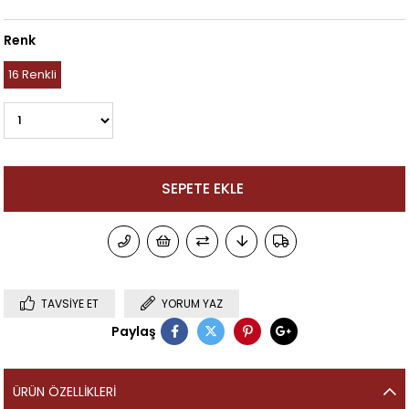
Renk
16 Renkli
TAVSIYE ET
YORUM YAZ
Paylaş
ÜRÜN ÖZELLIKLERI